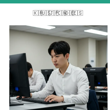
🇰🇷
🇺🇸
🇯🇵
🇨🇳
🇩🇪
🇪🇸