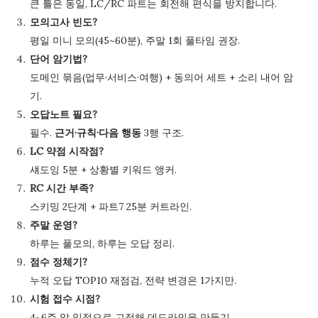
큰 틀은 동일, LC/RC 파트는 회전해 편식을 방지합니다.
모의고사 빈도?
평일 미니 모의(45~60분), 주말 1회 풀타임 권장.
단어 암기법?
도메인 묶음(업무·서비스·여행) + 동의어 세트 + 소리 내어 암
기.
오답노트 필요?
필수.
근거·규칙·다음 행동
3행 구조.
LC 약점 시작점?
섀도잉 5분 + 상황별 키워드 앵커.
RC 시간 부족?
스키밍 2단계 + 파트7 25분 커트라인.
주말 운영?
하루는 풀모의, 하루는 오답 정리.
점수 정체기?
누적 오답 TOP10 재점검, 전략 변경은 1가지만.
시험 접수 시점?
4~6주 앞 일정으로 고정해 데드라인을 만들기.