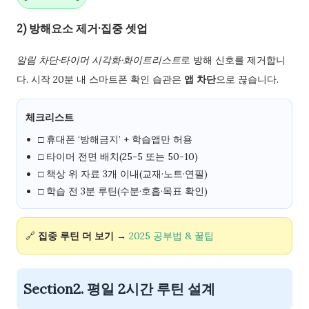
2) 방해요소 제거·집중 셋업
알림 차단·타이머 시각화·화이트리스트
로 방해 신호를 제거합니
다. 시작 20분 내 스마트폰 확인 습관은
앱 차단
으로 끊습니다.
체크리스트
□ 휴대폰 ‘방해금지’ + 학습앱만 허용
□ 타이머 전면 배치(25-5 또는 50-10)
□ 책상 위 자료 3개 이내(교재·노트·연필)
□ 학습 전 3분 루틴(수분·호흡·목표 확인)
🔗
집중 루틴 더 보기
→
2025 공부법 & 꿀팁
Section2. 평일 2시간 루틴 설계