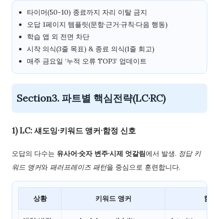
타이머(50-10) 종료까지 자리 이탈 금지
오답 1페이지 템플릿(문항·근거·규칙·다음 행동)
학습 앱 외 전면 차단
시작 의식(3줄 목표) & 종료 의식(1줄 회고)
매주 금요일 ‘누적 오류 TOP3’ 업데이트
Section3. 파트별 핵심전략(LC·RC)
1) LC: 섀도잉·키워드 앵커·함정 신호
오답의 다수는
유사어·숫자 변주·시제 엇갈림
에서 발생.
정답 키
워드 앵커
와
패러프레이즈 패턴
을 중심으로 훈련합니다.
상황
키워드 앵커
함정