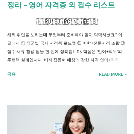
정리 – 영어 자격증 외 필수 리스트
리랜서 형태의 수입을 창출할 수 있는 발판이 됩니다. 이유 설명
재취업 경쟁력 ...
🇰🇷
🇺🇸
🇯🇵
🇨🇳
🇩🇪
🇪🇸
해외 취업을 노리는데 무엇부터 준비해야 할지 막막하셨죠? 이
글에서 ① 직군별 국제 자격증 로드맵 ② 어학+전문자격 조합 ③
점수·서류 활용 팁을 한 번에 정리합니다. 핵심은 ‘언어+직무’의
투트랙 설계입니다. 비자·잡옵퍼 매칭에 강한 자격 언어+직무, 6
개월 조합 플랜 점수 만료 전 활용 체크리스트 목차 1. 해외 취업
공유
READ MORE »
로드맵: 언어+국제 자격의 투트랙 2. 어학 자격증 조합 전략: 토익·
토플·HSK 활용 3. 영어 외 자격의 힘: JLPT·한국사 등 보조 카드
4. 점수·서류 관리: 만료·발급·보고서 제출 노하우 5. 대학원·현지
취업 연계: 학위+자격 증명 패키지 요약 FAQ Q. 해외 취업에 꼭
필요한 국제 자격증은 무엇이며, 언어 점수와는 어떻게 조합하나
요? A. 직무별(IT·엔지니어링·경영·서비스) 핵심 국제 자격을 우선
정하고, 공고 언어 요건에 맞춰 토익·토플·IELTS·HSK 등을 합칩