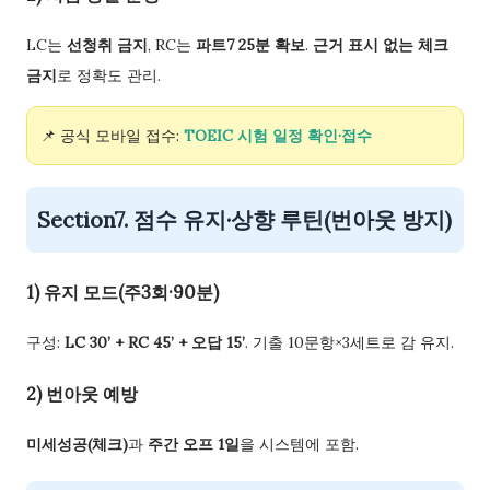
LC는
선청취 금지
, RC는
파트7 25분 확보
.
근거 표시 없는 체크
금지
로 정확도 관리.
📌 공식 모바일 접수:
TOEIC 시험 일정 확인·접수
Section7. 점수 유지·상향 루틴(번아웃 방지)
1) 유지 모드(주3회·90분)
구성:
LC 30’ + RC 45’ + 오답 15’
. 기출 10문항×3세트로 감 유지.
2) 번아웃 예방
미세성공(체크)
과
주간 오프 1일
을 시스템에 포함.