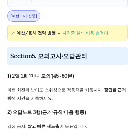
[패턴 10개 집중]
🔗
예산/응시 전략 병행
→
자격증 실제 비용 총정리
Section5. 모의고사·오답관리
1) 2일 1회 ‘미니 모의’(45~60분)
파트 회전과 난이도 스위칭으로 적응력을 키웁니다.
정답률·근거
탐색 시간
을 기록하세요.
2) 오답노트 3행(근거·규칙·다음 행동)
감상 금지.
짧고 빠른 재노출
이 목표입니다.