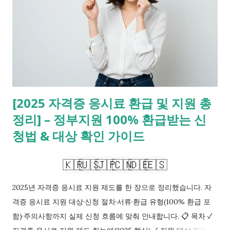
니다. 언어는 ‘입장권’, 자격은 ‘직무 증명’으로 역할이 다르니 병행
설계가 정답입니다. 1. 해외 취업 로드맵: 언어+국제 자격의 투트
랙 처음 준비하면 무엇부터 해야 할지 순서가 헷갈립니다. 이 섹
션은 핵심 로드맵, 직군별 우선순위, 6개월 설계 예시를 다룹니다.
언어 점수는 지원 자격을 열고, 국제 자격증은 채용의 당락을 좌
우합니다. 1-1. 직군별 핵심 조합 먼저 정하기 데이터 분석을 목표
로 한 L 씨는 IELTS만 파다가 면접 문턱을 못 넘겼죠. 직무 증명
[2025 자격증 응시료 환급 및 지원 총
의 구멍이었습니다. 직군별로 우선 자격을 고르세요. IT는 클라우
정리] – 정부지원 100% 환급받는 신
드·데이터, 엔지니어링은 안전·품질, 경영은 프로젝트·재무 자격이
기본 축입니다. 언어는 공고 최소 기준을 맞추는 전략으로 병행합
청법 & 대상 확인 가이드
니다. 그다음 6개월 로드맵을 짭니다. 0~2개월 기초·용어, 3~4개
월 문제풀이, 5~6개월 모의+실무 포트폴리오. 한 문장 자기소개
🇰🇷
🇺🇸
🇯🇵
🇨🇳
🇩🇪
🇪🇸
로 자격의 효용을 설명하는 연습까지...
2025년 자격증 응시료 지원 제도를 한 장으로 정리했습니다. 자
격증 응시료 지원 대상·신청 절차·서류·환급 유형(100% 환급 포
함)·주의사항까지 실제 신청 흐름에 맞춰 안내합니다. 📋 목차 ✓