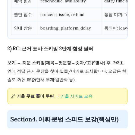
예약 변경
reschedule, availability
date/time sw
불만 접수
concern, issue, refund
정답 미끼: “sorr
안내 방송
boarding, platform, delay
동의어: leave →
2) RC: 근거 표시·스키밍 2단계·함정 필터
보기 → 지문 스키밍(제목→첫문장→숫자/고유명사)
후,
7±2초
안에 정답 근거 문장을 찾아
밑줄/마커
로 표시합니다. 오답은 한
줄로
이유 태깅
(단서 부재·일반화 등).
🔗
기출 무료 풀이 루틴
→
기출 사이트 모음
Section4. 어휘·문법 스피드 보강(핵심만)