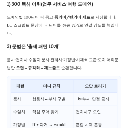
1) 300 핵심 어휘(업무·서비스·여행 도메인)
도메인별 100단어 씩 묶고
동의어/반의어 세트
로 저장합니다.
LC 스크립트 문장에 내 단어를
끼워 읽기
로 연결 강도를 높입니
다.
2) 문법은 ‘출제 패턴 10개’
품사·전치사·수일치·분사·관계사·가정법·시제·비교급·도치·어휘문
법만
오답→규칙화→재노출
로 순환합니다.
패턴
미니 규칙
오답 트리거
품사
형용사↔부사 구별
-ly=부사 단정 금지
수일치
핵심 주어 찾기
전치사구 오인
가정법
If + 과거 → would
혼합 시제 혼동