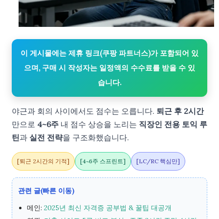
이 게시물에는 제휴 링크(쿠팡 파트너스)가 포함되어 있
으며, 구매 시 작성자는 일정액의 수수료를 받을 수 있
습니다.
야근과 회의 사이에서도 점수는 오릅니다.
퇴근 후 2시간
만으로
4~6주
내 점수 상승을 노리는
직장인 전용 토익 루
틴
과
실전 전략
을 구조화했습니다.
[퇴근 2시간의 기적]
[4~6주 스프린트]
[LC/RC 핵심만]
관련 글(빠른 이동)
메인:
2025년 최신 자격증 공부법 & 꿀팁 대공개