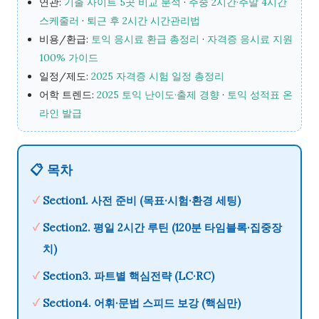
연관:
기출 사이트 5곳 비교 분석
·
주중 2시간·주말 4시간
스케줄러
·
퇴근 후 2시간 시간관리법
비용/환급:
토익 응시료 환급 총정리
·
자격증 응시료 지원
100% 가이드
일정/제도:
2025 자격증 시험 일정 총정리
어학 트렌드:
2025 토익 난이도·출제 경향
·
토익 성적표 온
라인 발급
📋 목차
✓
Section1. 사전 준비
(목표·시험·환경 세팅)
✓
Section2. 평일 2시간 루틴
(120분 타임블록·집중장
치)
✓
Section3. 파트별 핵심전략
(LC·RC)
✓
Section4. 어휘·문법 스피드 보강
(핵심만)