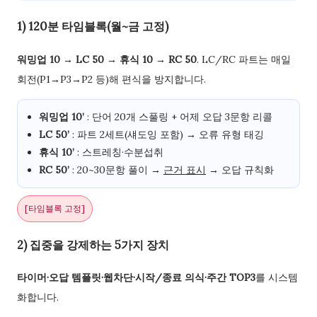
1) 120분 타임블록(월~금 고정)
워밍업 10 → LC 50 → 휴식 10 → RC 50
. LC/RC 파트는 매일
회전(P1→P3→P2 등)해 편식을 방지합니다.
워밍업 10’
: 단어 20개 스풀링 + 어제 오답 3문항 리콜
LC 50’
: 파트 2세트(섀도잉 포함) → 오류 유형 태깅
휴식 10’
: 스트레칭·수분섭취
RC 50’
: 20~30문항 풀이 →
근거 표시
→ 오답 규칙화
[타임블록 고정]
2) 집중을 강제하는 5가지 장치
타이머·오답 템플릿·웹차단·시작/종료 의식·주간 TOP3
를 시스템
화합니다.