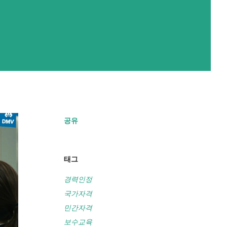
공유
태그
경력인정
국가자격
민간자격
보수교육