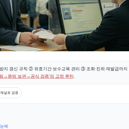
 방지 갱신 규칙 ② 유효기간·보수교육 관리 ③ 조회·진위·재발급까지
알림→증빙 보관→공식 검증’의 고정 루틴
.
 채널로 검증
한눈에