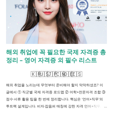
니다. 이 글에서는 2025년 정부지원 환급 흐름을 실제 신청 순서
대로 정리하고, 실패를 줄이는 체크리스트를 제공합니다. ✨ 작성
일: 2025년 10월 26일 예산 조기소진 주의 증빙 서류 즉시 저장
접수 마감 D-3 1. 자격증 응시료 지원 제도 한눈에(2025 핵심)
2025년 자격증 응시료 지원은 중앙정부·지자체·공공기관·대학·고
용 사업 등 다양한 채널에서 운영됩니다. 통상 선(先)결제 후(後)
환급 방식이며, 합격·응시확인·소득·취업·학적 조건에 따라
해외 취업에 꼭 필요한 국제 자격증 총
50~100% 범위의 환급이 결정됩니다. 국가기술자격(큐넷), 국가
정리 – 영어 자격증 외 필수 리스트
전문자격(각 주관처), 어학·민간자격 등은 사업별 인정 범위가 다
르니 ‘자격 종류 + 수험표/성적표 + 영수증’ 3종 세트를 기본으로
준비하면 실수가...
🇰🇷
🇺🇸
🇯🇵
🇨🇳
🇩🇪
🇪🇸
해외 취업을 노리는데 무엇부터 준비해야 할지 막막하셨죠? 이
글에서 ① 직군별 국제 자격증 로드맵 ② 어학+전문자격 조합 ③
점수·서류 활용 팁을 한 번에 정리합니다. 핵심은 ‘언어+직무’의
투트랙 설계입니다. 비자·잡옵퍼 매칭에 강한 자격 언어+직무, 6