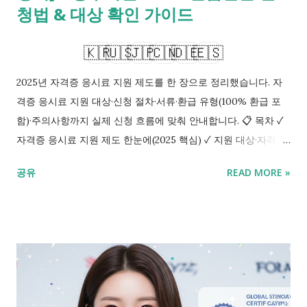
재취업 경쟁력 ...
청법 & 대상 확인 가이드
🇰🇷
🇺🇸
🇯🇵
🇨🇳
🇩🇪
🇪🇸
2025년 자격증 응시료 지원 제도를 한 장으로 정리했습니다. 자
격증 응시료 지원 대상·신청 절차·서류·환급 유형(100% 환급 포
함)·주의사항까지 실제 신청 흐름에 맞춰 안내합니다. 📋 목차 ✓
자격증 응시료 지원 제도 한눈에(2025 핵심) ✓ 지원 대상·자격요
건: 누가 얼마나 받나? ✓ 신청 절차·서류: 7단계 환급 플로우 ✓ 응
공유
READ MORE »
시료 지원 범위·한도·예산: 계산과 사례 ✓ 자주 틀리는 함정·환급
실패 방지 체크 ✓ 요약 및 핵심 포인트 정리 ✓ 자주 묻는 질문
FAQ Q. 2025년에 자격증 응시료 지원을 100% 환급까지 받을 수
있을까요? A. 사업·지자체·대학·기관별 요건 충족 시 최대 100%
환급 사례가 있으나, 예산·성적·소득·취업연계 등 조건이 달라질
수 있습니다. 반드시 공고문·세부지침을 확인하세요. 자격증 응시
료 지원은 ‘대상 요건 충족 + 증빙 정확도 + 기한 준수’가 핵심입