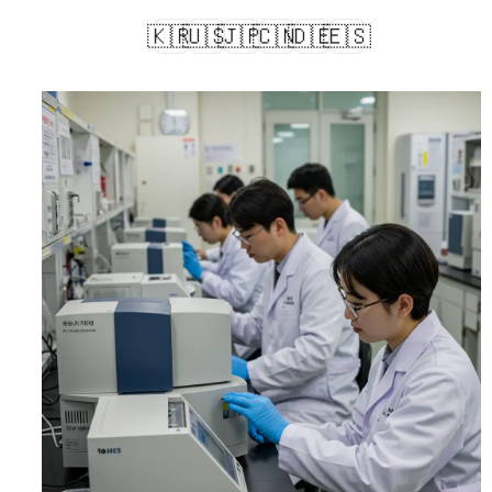
🇰🇷
🇺🇸
🇯🇵
🇨🇳
🇩🇪
🇪🇸