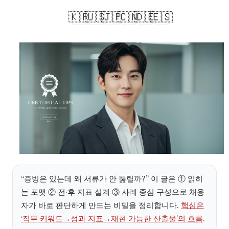
🇰🇷
🇺🇸
🇯🇵
🇨🇳
🇩🇪
🇪🇸
“증빙은 있는데 왜 서류가 안 뚫릴까?” 이 글은 ① 읽히
는 포맷 ② 전·후 지표 설계 ③ 사례 중심 구성으로 채용
자가 바로 판단하게 만드는 비밀을 정리합니다.
핵심은
‘직무 키워드→성과 지표→재현 가능한 산출물’의 흐름
.