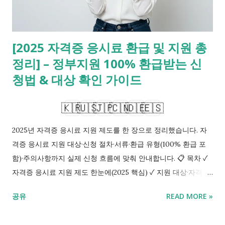
언어 점수는 지원 자격을 열고, 국제 자격증은 채용의 당락을 좌
우합니다. 1-1. 직군별 핵심 조합 먼저 정하기 데이터 분석을 목표
로 한 L 씨는 IELTS만 파다가 면접 문턱을 못 넘겼죠. 직무 증명
[2025 자격증 응시료 환급 및 지원 총
의 구멍이었습니다. 직군별로 우선 자격을 고르세요. IT는 클라우
정리] – 정부지원 100% 환급받는 신
드·데이터, 엔지니어링은 안전·품질, 경영은 프로젝트·재무 자격이
기본 축입니다. 언어는 공고 최소 기준을 맞추는 전략으로 병행합
청법 & 대상 확인 가이드
니다. 그다음 6개월 로드맵을 짭니다. 0~2개월 기초·용어, 3~4개
월 문제풀이, 5~6개월 모의+실무 포트폴리오. 한 문장 자기소개
🇰🇷
🇺🇸
🇯🇵
🇨🇳
🇩🇪
🇪🇸
로 자격의 효용을 설명하는 연습까지...
2025년 자격증 응시료 지원 제도를 한 장으로 정리했습니다. 자
격증 응시료 지원 대상·신청 절차·서류·환급 유형(100% 환급 포
함)·주의사항까지 실제 신청 흐름에 맞춰 안내합니다. 📋 목차 ✓
자격증 응시료 지원 제도 한눈에(2025 핵심) ✓ 지원 대상·자격요
건: 누가 얼마나 받나? ✓ 신청 절차·서류: 7단계 환급 플로우 ✓ 응
공유
READ MORE »
시료 지원 범위·한도·예산: 계산과 사례 ✓ 자주 틀리는 함정·환급
실패 방지 체크 ✓ 요약 및 핵심 포인트 정리 ✓ 자주 묻는 질문