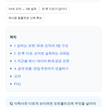
30초 요약 → 3분 설득
전·후 지표가 답이다
재사용 템플릿로 신뢰 확보
목차
1. 읽히는 포맷: 30초 요약과 3분 구조
2. 전·후 지표: 숫자로 설득하는 프레임
3. 직군별 예시: 데이터·회계·공공 포맷
4. 공개·유통: 면접·추천까지 연결하기
요약
FAQ
Q.
이력서와 다르게 보이려면 포트폴리오에 무엇을 넣어야