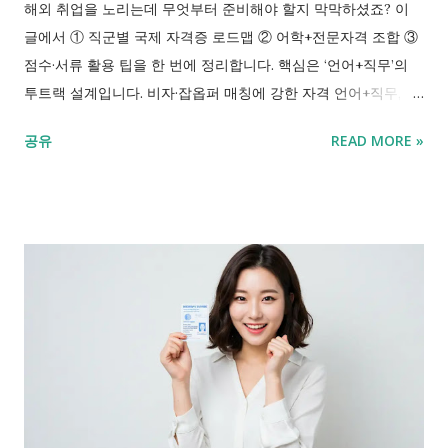
해외 취업을 노리는데 무엇부터 준비해야 할지 막막하셨죠? 이
글에서 ① 직군별 국제 자격증 로드맵 ② 어학+전문자격 조합 ③
점수·서류 활용 팁을 한 번에 정리합니다. 핵심은 ‘언어+직무’의
투트랙 설계입니다. 비자·잡옵퍼 매칭에 강한 자격 언어+직무, 6
개월 조합 플랜 점수 만료 전 활용 체크리스트 목차 1. 해외 취업
공유
READ MORE »
로드맵: 언어+국제 자격의 투트랙 2. 어학 자격증 조합 전략: 토익·
토플·HSK 활용 3. 영어 외 자격의 힘: JLPT·한국사 등 보조 카드
4. 점수·서류 관리: 만료·발급·보고서 제출 노하우 5. 대학원·현지
취업 연계: 학위+자격 증명 패키지 요약 FAQ Q. 해외 취업에 꼭
필요한 국제 자격증은 무엇이며, 언어 점수와는 어떻게 조합하나
요? A. 직무별(IT·엔지니어링·경영·서비스) 핵심 국제 자격을 우선
정하고, 공고 언어 요건에 맞춰 토익·토플·IELTS·HSK 등을 합칩
니다. 언어는 ‘입장권’, 자격은 ‘직무 증명’으로 역할이 다르니 병행
설계가 정답입니다. 1. 해외 취업 로드맵: 언어+국제 자격의 투트
랙 처음 준비하면 무엇부터 해야 할지 순서가 헷갈립니다. 이 섹
션은 핵심 로드맵, 직군별 우선순위, 6개월 설계 예시를 다룹니다.