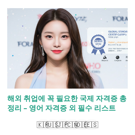
근 시니어 채용 확대 정책과 전문직 수요 증가로 관련 자격증이
큰 도움이 됩니다. Q. 창업에 유리한 자격증은 무엇인가요? A. 요
양보호사, 제과제빵기능사, 바리스타, 반려동물관리사 등이 창업
과 연계가 뛰어납니다. 자격증은 시니어 세대에게 두 번째 커리어
를 여는 열쇠입니다. 안정적인 노후와 자아실현을 위한 선택, 지
금 바로 시작해보세요. 📌 왜 50-60대에 자격증이 중요한가?
50~60대는 은퇴 이후 삶을 준비하거나 퇴직 후 재취업을 고려하
는 중요한 시점입니다. 특히 공공기관, 복지시설, 전문직종 등에
서의 중장년층 수요가 증가하면서 자격증은 경쟁력을 높이는 확
실한 수단이 되고 있습니다. 자격증은 단순히 이력서에 한 줄 더
하는 것을 넘어, 실질적인 전문성과 신뢰도를 제공하며, 자기 계
해외 취업에 꼭 필요한 국제 자격증 총
발의 의미도 큽니다. 또한, 새로운 일자리를 창출하거나 부업, 프
정리 – 영어 자격증 외 필수 리스트
리랜서 형태의 수입을 창출할 수 있는 발판이 됩니다. 이유 설명
재취업 경쟁력 ...
🇰🇷
🇺🇸
🇯🇵
🇨🇳
🇩🇪
🇪🇸